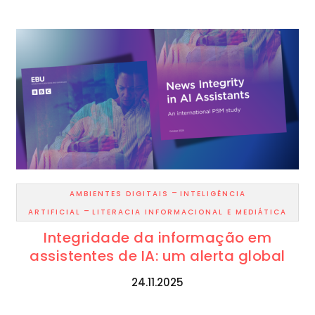
-
AMBIENTES DIGITAIS
INTELIGÊNCIA
-
ARTIFICIAL
LITERACIA INFORMACIONAL E MEDIÁTICA
Integridade da informação em
assistentes de IA: um alerta global
24.11.2025