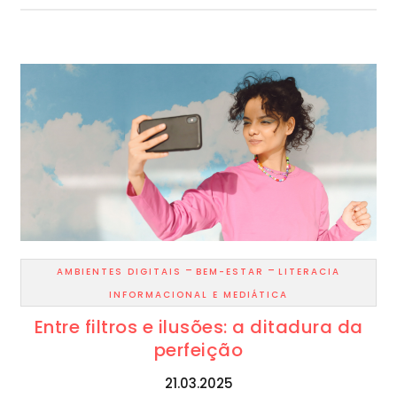
-
-
AMBIENTES DIGITAIS
BEM-ESTAR
LITERACIA
INFORMACIONAL E MEDIÁTICA
Entre filtros e ilusões: a ditadura da
perfeição
21.03.2025