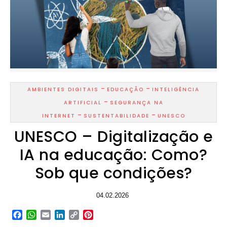
-
-
AMBIENTES DIGITAIS
EDUCAÇÃO
INTELIGÊNCIA
-
ARTIFICIAL
SEGURANÇA NA
-
-
INTERNET
SUSTENTABILIDADE
UNESCO
UNESCO – Digitalização e
IA na educação: Como?
Sob que condições?
04.02.2026
Facebook
WhatsApp
Email
LinkedIn
Copy
Pinterest
Link