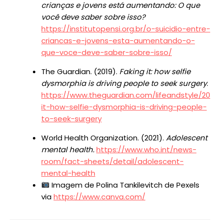
crianças e jovens está aumentando: O que
você deve saber sobre isso?
https://institutopensi.org.br/o-suicidio-entre-
criancas-e-jovens-esta-aumentando-o-
que-voce-deve-saber-sobre-isso/
The Guardian. (2019).
Faking it: how selfie
dysmorphia is driving people to seek surgery
.
https://www.theguardian.com/lifeandstyle/2019/
it-how-selfie-dysmorphia-is-driving-people-
to-seek-surgery
World Health Organization. (2021).
Adolescent
mental health.
https://www.who.int/news-
room/fact-sheets/detail/adolescent-
mental-health
Imagem de Polina Tankilevitch de Pexels
via
https://www.canva.com/