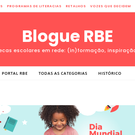
ES
PROGRAMAS DE LITERACIAS
RETALHOS
VOZES QUE DECIDEM
Blogue RBE
tecas escolares em rede: (in)formação, inspiraçã
PORTAL RBE
TODAS AS CATEGORIAS
HISTÓRICO