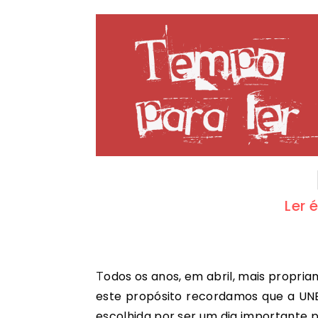
Ler 
Todos os anos, em abril, mais propriamente a 23 de abril, celebramos o Dia Mundial do Livro. A
este propósito recordamos que a UNESC
escolhida por ser um dia importante pa