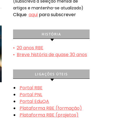
(subscreva a seleção mensal de
artigos e mantenha-se atualizado)
Clique
aqui
para subscrever
HISTÓRIA
•
20 anos RBE
•
Breve história de quase 30 anos
LIGAÇÕES ÚTEIS
Portal RBE
Portal PNL
Portal EduQA
Plataforma RBE (formação)
Plataforma RBE (projetos)