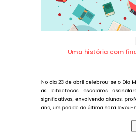
Uma história com fina
No dia 23 de abril celebrou-se o Dia Mundial do Livro e dos Direitos de Autor. Como é habitual,
as bibliotecas escolares assinal
significativas, envolvendo alunos, pr
ano, um pedido de última hora levou-