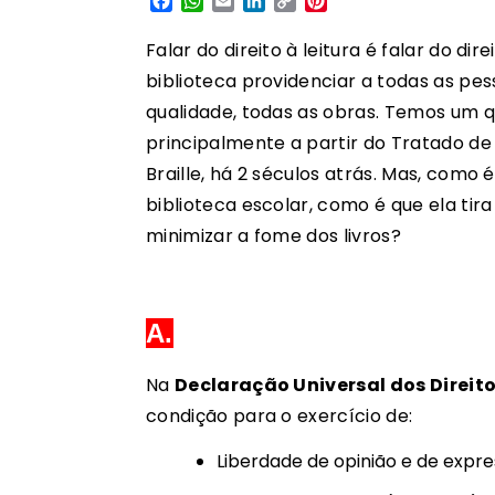
Facebook
WhatsApp
Email
LinkedIn
Copy
Pinterest
Link
Falar do direito à leitura é falar do di
biblioteca providenciar a todas as 
qualidade, todas as obras. Temos um 
principalmente a partir do Tratado d
Braille, há 2 séculos atrás. Mas, como 
biblioteca escolar, como é que ela tir
minimizar a fome dos livros?
A.
Na
Declaração Universal dos Direi
condição para o exercício de
:
Liberdade de opinião e de expr