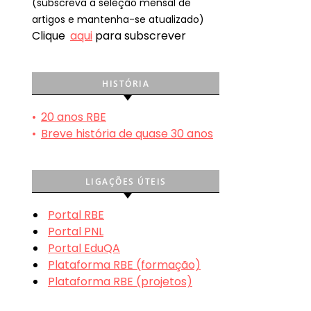
(subscreva a seleção mensal de
artigos e mantenha-se atualizado)
Clique
aqui
para subscrever
HISTÓRIA
•
20 anos RBE
•
Breve história de quase 30 anos
LIGAÇÕES ÚTEIS
Portal RBE
Portal PNL
Portal EduQA
Plataforma RBE (formação)
Plataforma RBE (projetos)