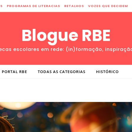
ES
PROGRAMAS DE LITERACIAS
RETALHOS
VOZES QUE DECIDEM
Blogue RBE
tecas escolares em rede: (in)formação, inspiraçã
PORTAL RBE
TODAS AS CATEGORIAS
HISTÓRICO