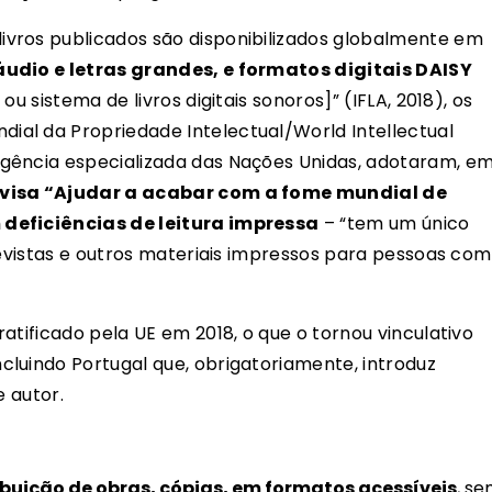
vros publicados são disponibilizados globalmente em
áudio e letras grandes, e formatos digitais DAISY
u sistema de livros digitais sonoros]” (IFLA, 2018), os
al da Propriedade Intelectual/World Intellectual
gência especializada das Nações Unidas, adotaram, e
visa “Ajudar a acabar com a fome mundial de
 deficiências de leitura impressa
– “tem um único
revistas e outros materiais impressos para pessoas com
atificado pela UE em 2018, o que o tornou vinculativo
luindo Portugal que, obrigatoriamente, introduz
e autor.
ibuição de obras, cópias, em formatos acessíveis
, s