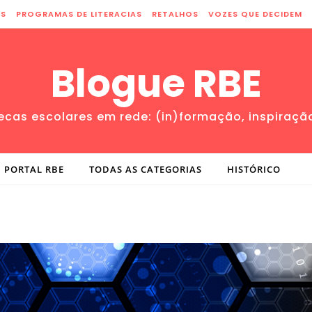
ES
PROGRAMAS DE LITERACIAS
RETALHOS
VOZES QUE DECIDEM
Blogue RBE
tecas escolares em rede: (in)formação, inspiraçã
PORTAL RBE
TODAS AS CATEGORIAS
HISTÓRICO