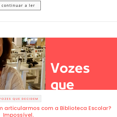
continuar a ler
VOZES QUE DECIDEM
em articularmos com a Biblioteca Escolar?
Impossível.