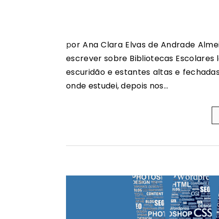
por Ana Clara Elvas de Andrade Almeida, Diretora do AE de Penacova Quando me sugeriram
escrever sobre Bibliotecas Escolares 
escuridão e estantes altas e fechadas
onde estudei, depois nos…