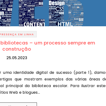
PRESENÇA EM LINHA
 bibliotecas – um processo sempre em
construção
25.05.2023
 artigos que mostram exemplos das várias áreas d
 principal da biblioteca escolar. Para ilustrar este
sítios Web e blogues…