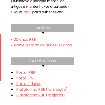
(subscreva a seleção mensal de
artigos e mantenha-se atualizado)
Clique
aqui
para subscrever
HISTÓRIA
•
20 anos RBE
•
Breve história de quase 30 anos
LIGAÇÕES ÚTEIS
Portal RBE
Portal PNL
Portal EduQA
Plataforma RBE (formação)
Plataforma RBE (projetos)