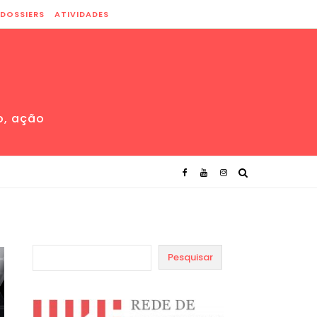
DOSSIERS
ATIVIDADES
o, ação
Pesquisar