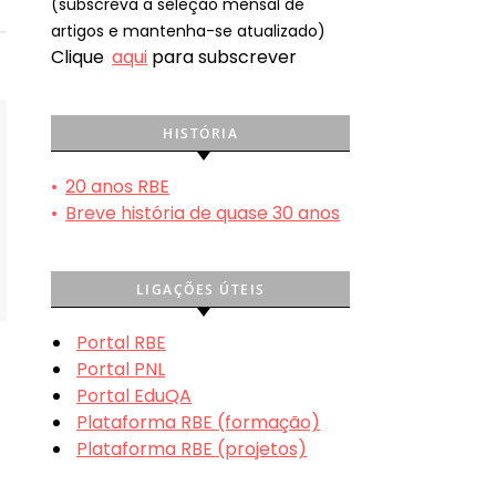
(subscreva a seleção mensal de
artigos e mantenha-se atualizado)
Clique
aqui
para subscrever
HISTÓRIA
•
20 anos RBE
•
Breve história de quase 30 anos
LIGAÇÕES ÚTEIS
Portal RBE
Portal PNL
Portal EduQA
Plataforma RBE (formação)
Plataforma RBE (projetos)