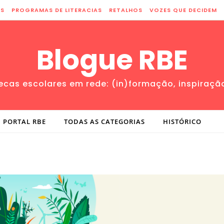
ES
PROGRAMAS DE LITERACIAS
RETALHOS
VOZES QUE DECIDEM
Blogue RBE
tecas escolares em rede: (in)formação, inspiraçã
PORTAL RBE
TODAS AS CATEGORIAS
HISTÓRICO