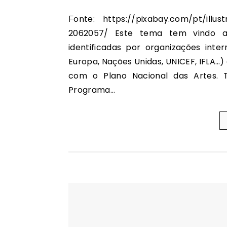
Fonte: https://pixabay.com/pt/illustrations/c%C3%A9rebro-mente-psicologia-id%C3%A9ia-
2062057/ Este tema tem vindo a 
identificadas por organizações inte
Europa, Nações Unidas, UNICEF, IFLA…
com o Plano Nacional das Artes.
Programa…