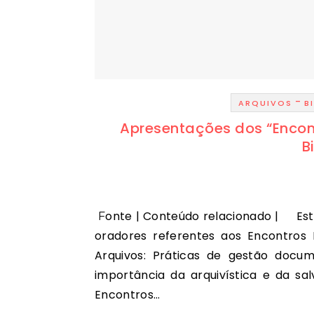
-
ARQUIVOS
B
Apresentações dos “Encon
B
Fonte | Conteúdo relacionado | Este é o conjunto de apresentações disponibilizadas pelos
oradores referentes aos Encontros 
Arquivos: Práticas de gestão docu
importância da arquivística e da sa
Encontros…