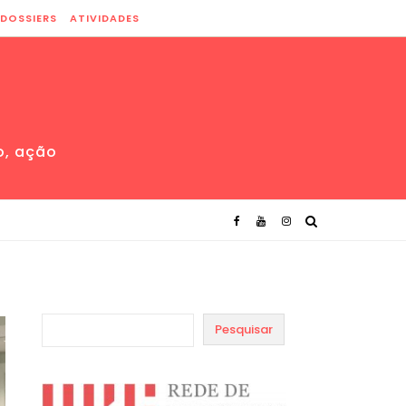
DOSSIERS
ATIVIDADES
o, ação
Pesquisar