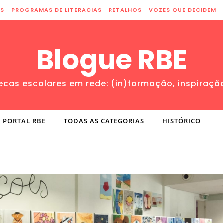
ES
PROGRAMAS DE LITERACIAS
RETALHOS
VOZES QUE DECIDEM
Blogue RBE
tecas escolares em rede: (in)formação, inspiraçã
PORTAL RBE
TODAS AS CATEGORIAS
HISTÓRICO