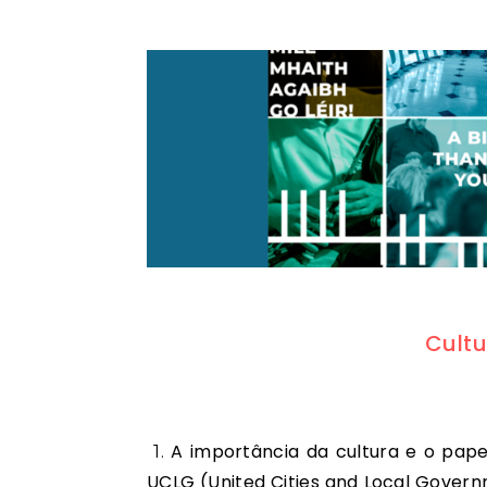
Cultu
1. A importância da cultura e o papel das bibliotecas Na 4.ª Cimeira Mundial da Cultura da
UCLG (United Cities and Local Governm