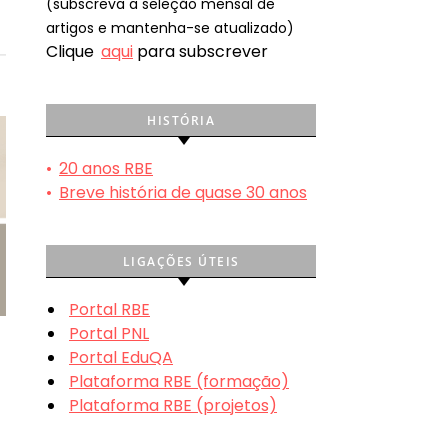
(subscreva a seleção mensal de
artigos e mantenha-se atualizado)
Clique
aqui
para subscrever
HISTÓRIA
•
20 anos RBE
•
Breve história de quase 30 anos
LIGAÇÕES ÚTEIS
Portal RBE
Portal PNL
Portal EduQA
Plataforma RBE (formação)
Plataforma RBE (projetos)