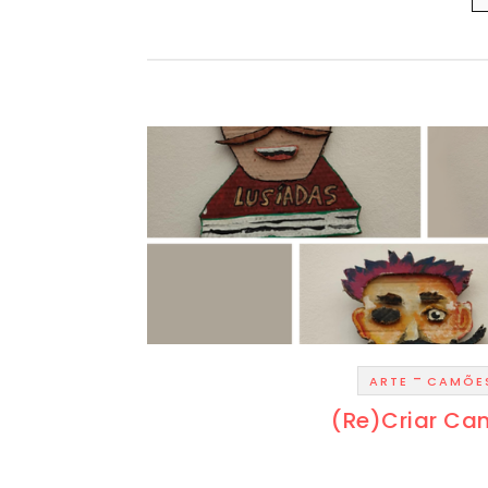
-
ARTE
CAMÕE
(Re)Criar Ca