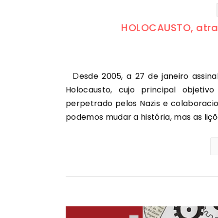
HOLOCAUSTO, atrav
Desde 2005, a 27 de janeiro assinala-se o Dia Internacional em Memória das Vítimas do
Holocausto, cujo principal objeti
perpetrado pelos Nazis e colaboraci
podemos mudar a história, mas as liç