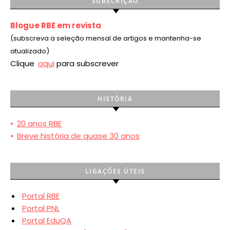
SUBSCRIÇÃO
Blogue RBE em revista
(subscreva a seleção mensal de artigos e mantenha-se
atualizado)
Clique
aqui
para subscrever
HISTÓRIA
•
20 anos RBE
•
Breve história de quase 30 anos
LIGAÇÕES ÚTEIS
Portal RBE
Portal PNL
Portal EduQA