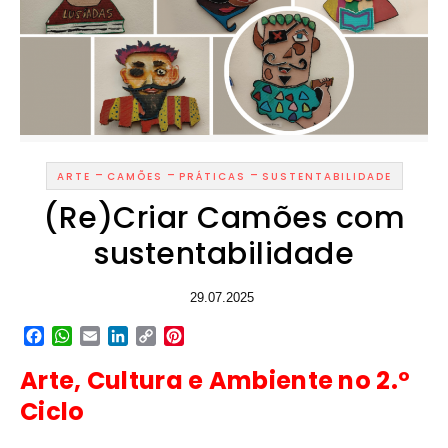
-
-
-
ARTE
CAMÕES
PRÁTICAS
SUSTENTABILIDADE
(Re)Criar Camões com
sustentabilidade
29.07.2025
Facebook
WhatsApp
Email
LinkedIn
Copy
Pinterest
Link
Arte, Cultura e Ambiente no 2.º
Ciclo