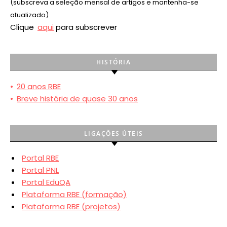
(subscreva a seleção mensal de artigos e mantenha-se
atualizado)
Clique
aqui
para subscrever
HISTÓRIA
•
20 anos RBE
•
Breve história de quase 30 anos
LIGAÇÕES ÚTEIS
Portal RBE
Portal PNL
Portal EduQA
Plataforma RBE (formação)
Plataforma RBE (projetos)