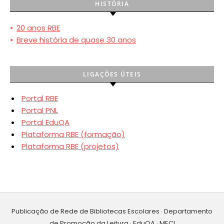
HISTÓRIA
•
20 anos RBE
•
Breve história de quase 30 anos
LIGAÇÕES ÚTEIS
Portal RBE
Portal PNL
Portal EduQA
Plataforma RBE (formação)
Plataforma RBE (projetos)
Publicação de Rede de Bibliotecas Escolares · Departamento
de Promoção da Leitura · EduQA · MECI