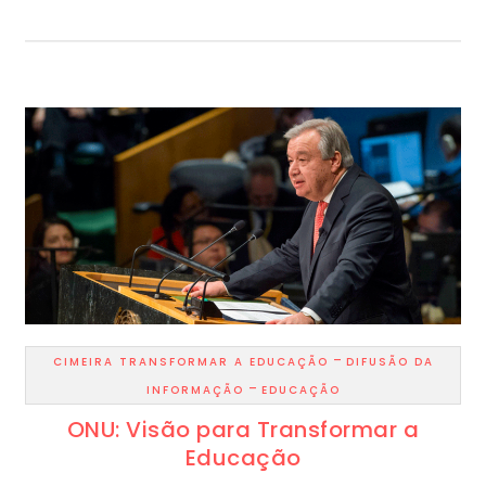
-
CIMEIRA TRANSFORMAR A EDUCAÇÃO
DIFUSÃO DA
-
INFORMAÇÃO
EDUCAÇÃO
ONU: Visão para Transformar a
Educação