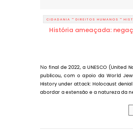
-
-
CIDADANIA
DIREITOS HUMANOS
HIS
História ameaçada: negaç
No final de 2022, a UNESCO (United Nations Educational, Scientific and Cultural Organization)
publicou, com o apoio da World Jewi
History under attack: Holocaust denial 
abordar a extensão e a natureza da n