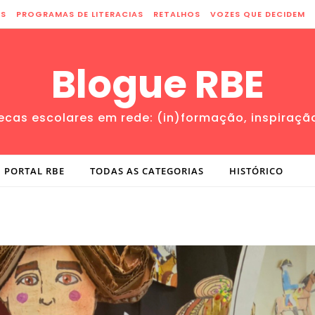
ES
PROGRAMAS DE LITERACIAS
RETALHOS
VOZES QUE DECIDEM
Blogue RBE
tecas escolares em rede: (in)formação, inspiraçã
PORTAL RBE
TODAS AS CATEGORIAS
HISTÓRICO