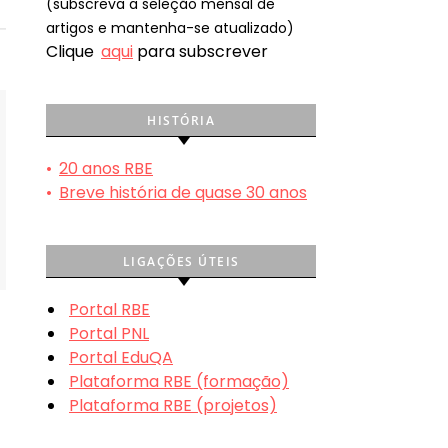
(subscreva a seleção mensal de
artigos e mantenha-se atualizado)
Clique
aqui
para subscrever
HISTÓRIA
•
20 anos RBE
•
Breve história de quase 30 anos
LIGAÇÕES ÚTEIS
Portal RBE
Portal PNL
Portal EduQA
Plataforma RBE (formação)
Plataforma RBE (projetos)