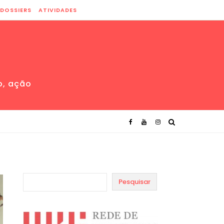
DOSSIERS
ATIVIDADES
o, ação
Pesquisar