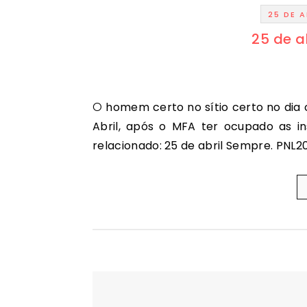
25 DE A
25 de ab
O homem certo no sítio certo no dia certo. 25 DE ABRIL 1974 Noticiário da RTP do dia 25 de
Abril, após o MFA ter ocupado as i
relacionado: 25 de abril Sempre. PNL20