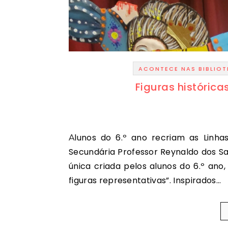
ACONTECE NAS BIBLIO
Figuras históric
Alunos do 6.º ano recriam as Linhas de Torres Vedras em catavento A Escola Básica e
Secundária Professor Reynaldo dos Sa
única criada pelos alunos do 6.º ano,
figuras representativas”. Inspirados…