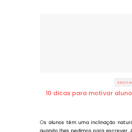
EDUTO
10 dicas para motivar aluno
Os alunos têm uma inclinação natural para contar histórias, mas podem ficar bloqueados
quando lhes pedimos para escrever. 