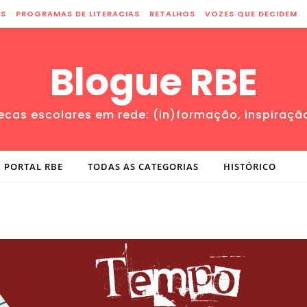
ES
PROGRAMAS DE LITERACIAS
RETALHOS
VOZES QUE DECIDEM
Blogue RBE
tecas escolares em rede: (in)formação, inspiraçã
PORTAL RBE
TODAS AS CATEGORIAS
HISTÓRICO