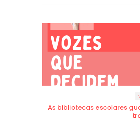
As bibliotecas escolares gu
tr