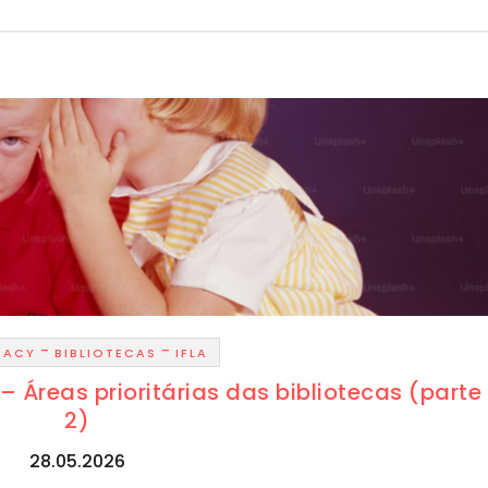
-
-
CACY
BIBLIOTECAS
IFLA
 – Áreas prioritárias das bibliotecas (parte
2)
28.05.2026