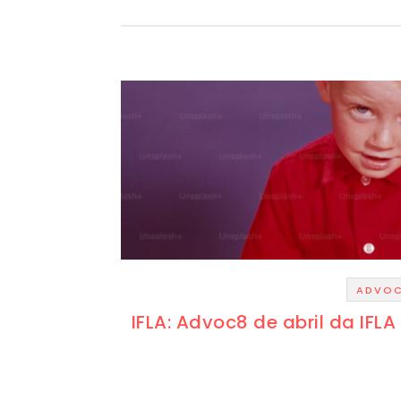
ADVO
IFLA: Advoc8 de abril da IFLA