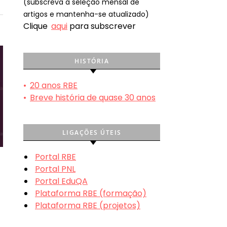
(subscreva a seleção mensal de
artigos e mantenha-se atualizado)
Clique
aqui
para subscrever
HISTÓRIA
•
20 anos RBE
•
Breve história de quase 30 anos
LIGAÇÕES ÚTEIS
Portal RBE
Portal PNL
Portal EduQA
Plataforma RBE (formação)
Plataforma RBE (projetos)