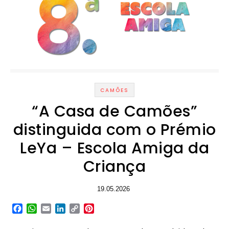
CAMÕES
“A Casa de Camões”
distinguida com o Prémio
LeYa – Escola Amiga da
Criança
19.05.2026
Facebook
WhatsApp
Email
LinkedIn
Copy
Pinterest
Link