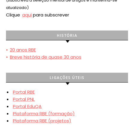
(subscreva a seleção mensal de artigos e mantenha-se
atualizado)
Clique
aqui
para subscrever
HISTÓRIA
•
20 anos RBE
•
Breve história de quase 30 anos
LIGAÇÕES ÚTEIS
Portal RBE
Portal PNL
Portal EduQA
Plataforma RBE (formação)
Plataforma RBE (projetos)