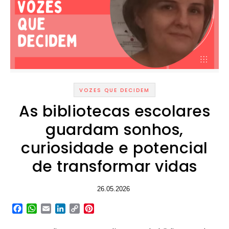
VOZES QUE DECIDEM
As bibliotecas escolares
guardam sonhos,
curiosidade e potencial
de transformar vidas
26.05.2026
Facebook
WhatsApp
Email
LinkedIn
Copy
Pinterest
Link