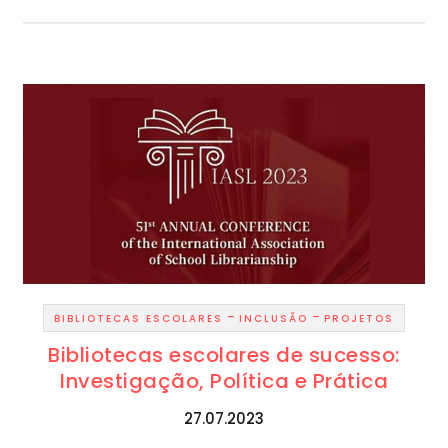
-
-
BIBLIOTECAS ESCOLARES
INCLUSÃO
PROJETOS
Bibliotecas escolares de sucesso:
Investigação, Política e Prática
27.07.2023