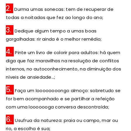
2.
Durma umas sonecas: tem de recuperar de
todas a noitadas que fez ao longo do ano;
3.
Dedique algum tempo a umas boas
gargalhadas: rir ainda é o melhor remédio;
4.
Pinte um livro de colorir para adultos: há quem
diga que faz maravilhas na resolução de conflitos
internos, no autoconhecimento, na diminuição dos
níveis de ansiedade…;
5.
Faça um loooooooongo almoço: sobretudo se
for bem acompanhado e se partilhar a refeição
com uma looooooga conversa descontraída;
6.
Usufrua da natureza: praia ou campo, mar ou
rio, a escolha é sua;