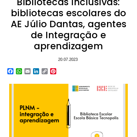
Bibliotecas Inclusivas:
bibliotecas escolares do
AE Júlio Dantas, agentes
de Integração e
aprendizagem
20.07.2023
Facebook
WhatsApp
Email
LinkedIn
Copy
Pinterest
Link