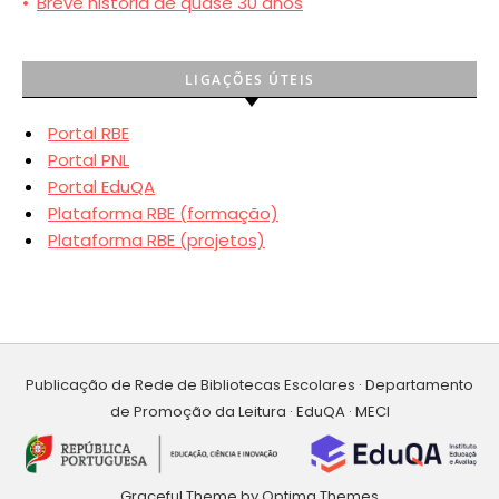
•
Breve história de quase 30 anos
LIGAÇÕES ÚTEIS
Portal RBE
Portal PNL
Portal EduQA
Plataforma RBE (formação)
Plataforma RBE (projetos)
Publicação de Rede de Bibliotecas Escolares · Departamento
de Promoção da Leitura · EduQA · MECI
Graceful Theme by
Optima Themes