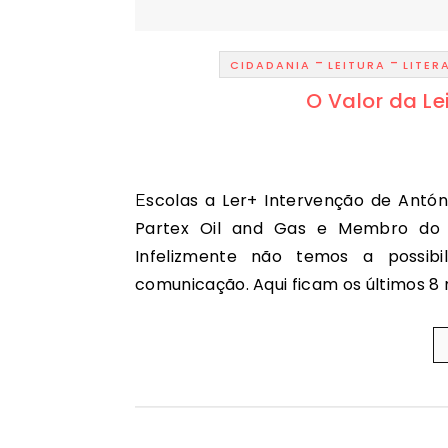
-
-
CIDADANIA
LEITURA
LITER
O Valor da Lei
Escolas a Ler+ Intervenção de António Costa e Silva: Presidente da Comissão Executiva da
Partex Oil and Gas e Membro do C
Infelizmente não temos a possibil
comunicação. Aqui ficam os últimos 8