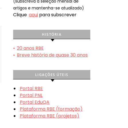
(subscreva a seleção mensal de
artigos e mantenha-se atualizado)
Clique
aqui
para subscrever
HISTÓRIA
•
20 anos RBE
•
Breve história de quase 30 anos
LIGAÇÕES ÚTEIS
Portal RBE
Portal PNL
Portal EduQA
Plataforma RBE (formação)
Plataforma RBE (projetos)