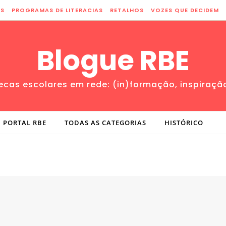
ES
PROGRAMAS DE LITERACIAS
RETALHOS
VOZES QUE DECIDEM
Blogue RBE
tecas escolares em rede: (in)formação, inspiraçã
PORTAL RBE
TODAS AS CATEGORIAS
HISTÓRICO