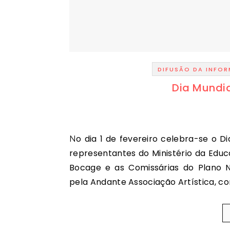
DIFUSÃO DA INFO
Dia Mundia
No dia 1 de fevereiro celebra-se o Dia Mundial da Leitura em Voz Alta. O evento conta com
representantes do Ministério da Educ
Bocage e as Comissárias do Plano Na
pela Andante Associação Artística, c