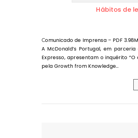
Hábitos de l
Comunicado de Imprensa – PDF 3.98MB | Relatório – PDF 0.31MB | Infográfico – PDF 2.50MB |
A McDonald’s Portugal, em parceria 
Expresso, apresentam o inquérito “O
pela Growth from Knowledge…