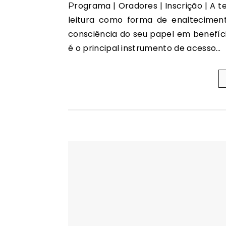
Programa | Oradores | Inscrição | A terceira conferência do PNL2027 é dedicada ao elogio da
leitura como forma de enaltecime
consciência do seu papel em benefício
é o principal instrumento de acesso…