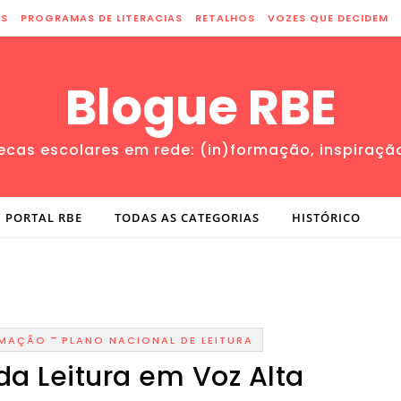
ES
PROGRAMAS DE LITERACIAS
RETALHOS
VOZES QUE DECIDEM
Blogue RBE
tecas escolares em rede: (in)formação, inspiraçã
PORTAL RBE
TODAS AS CATEGORIAS
HISTÓRICO
-
RMAÇÃO
PLANO NACIONAL DE LEITURA
da Leitura em Voz Alta