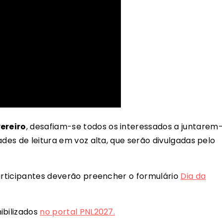
vereiro
, desafiam-se todos os interessados a juntarem
ades de leitura em voz alta, que serão divulgadas pelo
participantes deverão preencher o formulário
Dia da
ibilizados
no portal PNL2027.