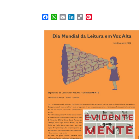
Facebook
WhatsApp
Email
LinkedIn
Copy
Pinterest
Link