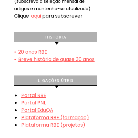
(subscreva a seleção mensal de
artigos e mantenha-se atualizado)
Clique
aqui
para subscrever
HISTÓRIA
•
20 anos RBE
•
Breve história de quase 30 anos
LIGAÇÕES ÚTEIS
Portal RBE
Portal PNL
Portal EduQA
Plataforma RBE (formação)
Plataforma RBE (projetos)