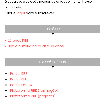
(subscreva a seleção mensal de artigos e mantenha-se
atualizado)
Clique
aqui
para subscrever
HISTÓRIA
•
20 anos RBE
•
Breve história de quase 30 anos
LIGAÇÕES ÚTEIS
Portal RBE
Portal PNL
Portal EduQA
Plataforma RBE (formação)
Plataforma RBE (projetos)