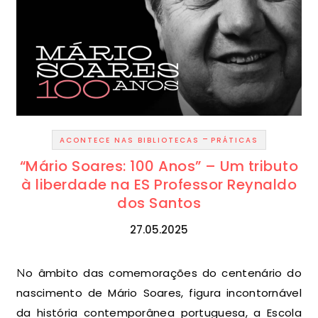
-
ACONTECE NAS BIBLIOTECAS
PRÁTICAS
“Mário Soares: 100 Anos” – Um tributo
à liberdade na ES Professor Reynaldo
dos Santos
27.05.2025
No âmbito das comemorações do centenário do
nascimento de Mário Soares, figura incontornável
da história contemporânea portuguesa, a Escola