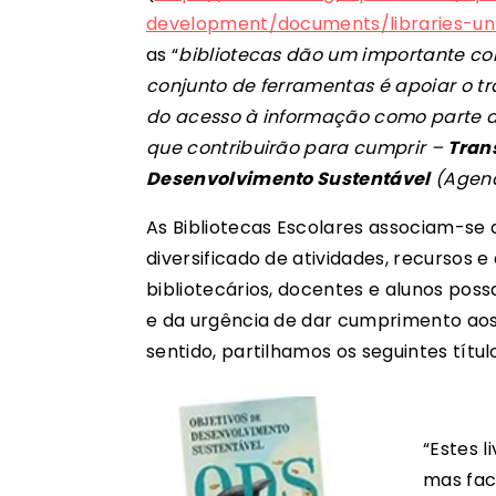
development/documents/libraries-un
as “
bibliotecas dão um importante con
conjunto de ferramentas é apoiar o t
do acesso à informação como parte d
que contribuirão para cumprir –
Tran
Desenvolvimento Sustentável
(Agend
As Bibliotecas Escolares associam-se
diversificado de atividades, recursos 
bibliotecários, docentes e alunos pos
e da urgência de dar cumprimento ao
sentido, partilhamos os seguintes títu
“Estes 
mas fac