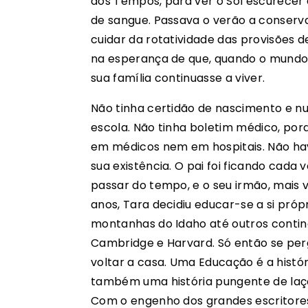
dos Tempos, para ver o Sol escurecer 
de sangue. Passava o verão a conserva
cuidar da rotatividade das provisões d
na esperança de que, quando o mundo
sua família continuasse a viver.
Não tinha certidão de nascimento e n
escola. Não tinha boletim médico, por
em médicos nem em hospitais. Não hav
sua existência. O pai foi ficando cada 
passar do tempo, e o seu irmão, mais v
anos, Tara decidiu educar-se a si próp
montanhas do Idaho até outros contin
Cambridge e Harvard. Só então se perg
voltar a casa. Uma Educação é a histó
também uma história pungente de laços
Com o engenho dos grandes escritores,