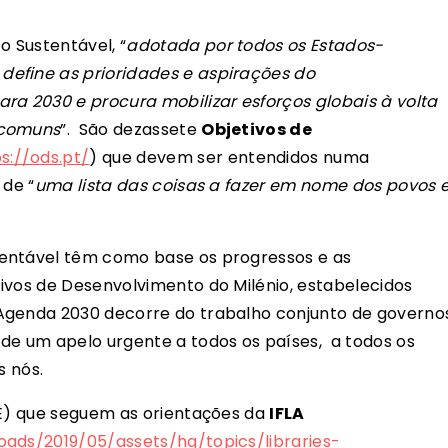
 Sustentável, “
adotada por todos os Estados-
efine as prioridades e aspirações do
ra 2030 e procura mobilizar esforços globais à volta
 comuns
”. São dezassete
Objetivos de
s://ods.pt/
) que devem ser entendidos numa
 de “
uma lista das coisas a fazer em nome dos povos 
tentável têm como base os progressos e as
ivos de Desenvolvimento do Milénio, estabelecidos
Agenda 2030 decorre do trabalho conjunto de governo
de um apelo urgente a todos os países, a todos os
s nós.
BE) que seguem as orientações da
IFLA
oads/2019/05/assets/hq/topics/libraries-