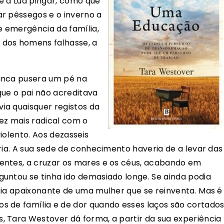
e a Lua pingar, como que
r pêssegos e o inverno a
e emergência da família,
 dos homens falhasse, a
unca pusera um pé na
que o pai não acreditava
ia quaisquer registos da
vez mais radical com o
iolento. Aos dezasseis
ria. A sua sede de conhecimento haveria de a levar das
entes, a cruzar os mares e os céus, acabando em
untou se tinha ido demasiado longe. Se ainda podia
ria apaixonante de uma mulher que se reinventa. Mas é
 de família e de dor quando esses laços são cortados
 Tara Westover dá forma, a partir da sua experiência