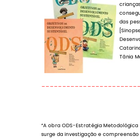
criança
consegu
das pes
[Sinops
Desenvo
Catarina
Tânia M
_______________________
“A obra ODS-Estratégia Metodológica p
surge da in­vestigação e compreensão