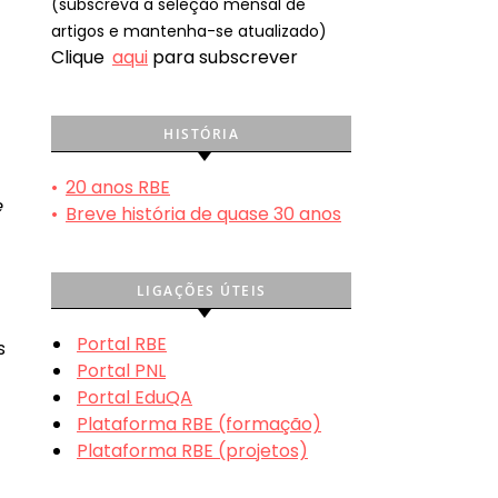
(subscreva a seleção mensal de
artigos e mantenha-se atualizado)
Clique
aqui
para subscrever
HISTÓRIA
•
20 anos RBE
e
•
Breve história de quase 30 anos
LIGAÇÕES ÚTEIS
Portal RBE
s
Portal PNL
Portal EduQA
Plataforma RBE (formação)
Plataforma RBE (projetos)