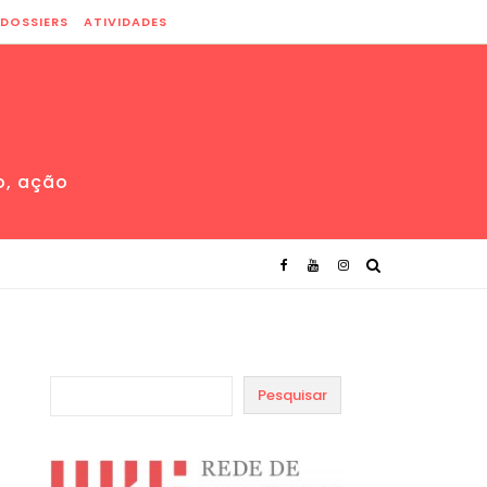
DOSSIERS
ATIVIDADES
o, ação
Pesquisar