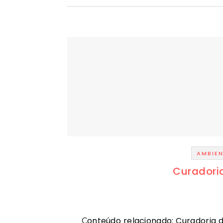
AMBIEN
Curadoria
Conteúdo relacionado: Curadoria digital | revista rbe A era da curadoria – o que importa é