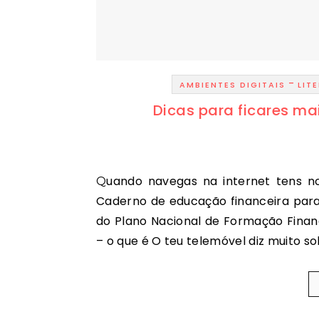
-
AMBIENTES DIGITAIS
LIT
Dicas para ficares ma
Quando navegas na internet tens noção dos riscos? Ler mais >> Conteúdo relacionado:
Caderno de educação financeira para
do Plano Nacional de Formação Financ
– o que é O teu telemóvel diz muito s