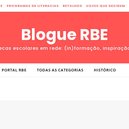
ES
PROGRAMAS DE LITERACIAS
RETALHOS
VOZES QUE DECIDEM
Blogue RBE
tecas escolares em rede: (in)formação, inspiraçã
PORTAL RBE
TODAS AS CATEGORIAS
HISTÓRICO