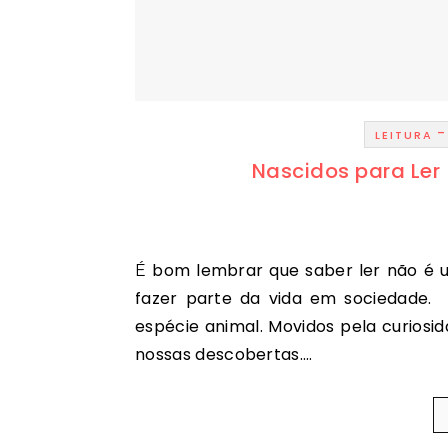
LEITURA
Nascidos para Ler 
É bom lembrar que saber ler não é uma opção na nossa espécie. Ler é uma condição para
fazer parte da vida em sociedade. S
espécie animal. Movidos pela curiosi
nossas descobertas.…