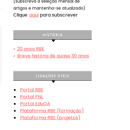
(subscreva a seleção mensal de
artigos e mantenha-se atualizado)
Clique
aqui
para subscrever
HISTÓRIA
•
20 anos RBE
•
Breve história de quase 30 anos
LIGAÇÕES ÚTEIS
Portal RBE
Portal PNL
Portal EduQA
Plataforma RBE (formação)
Plataforma RBE (projetos)