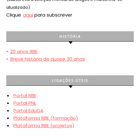
atualizado)
Clique
aqui
para subscrever
HISTÓRIA
•
20 anos RBE
•
Breve história de quase 30 anos
LIGAÇÕES ÚTEIS
Portal RBE
Portal PNL
Portal EduQA
Plataforma RBE (formação)
Plataforma RBE (projetos)