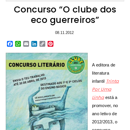
Concurso “O clube dos
eco guerreiros”
08.11.2012
Facebook
WhatsApp
Email
LinkedIn
Copy
Pinterest
Link
A editora de
literatura
Trinta
infantil
Por Uma
Linha
está a
promover, no
ano letivo de
2012/2013, o
concurso