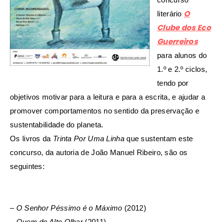
O
literário
Clube dos Eco
Guerreiros
para alunos do
1.º e 2.º ciclos,
tendo por
objetivos motivar para a leitura e para a escrita, e ajudar a
promover comportamentos no sentido da preservação e
sustentabilidade do planeta.
Os livros da
Trinta Por Uma Linha
que sustentam este
concurso, da autoria de João Manuel Ribeiro, são os
seguintes:
–
O Senhor Péssimo é o Máximo
(2012)
–
Quem do Alto Olhar
(2011)