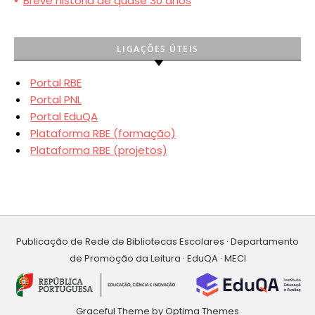
•
Breve história de quase 30 anos
LIGAÇÕES ÚTEIS
Portal RBE
Portal PNL
Portal EduQA
Plataforma RBE (formação)
Plataforma RBE (projetos)
Publicação de Rede de Bibliotecas Escolares · Departamento
de Promoção da Leitura · EduQA · MECI
Graceful Theme by
Optima Themes