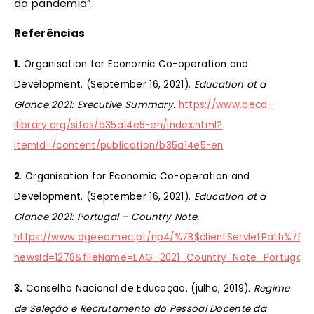
da pandemia”.
Referências
1.
Organisation for Economic Co-operation and
Development. (September 16, 2021).
Education at a
Glance 2021: Executive Summary.
https://www.oecd-
ilibrary.org/sites/b35a14e5-en/index.html?
itemId=/content/publication/b35a14e5-en
2
. Organisation for Economic Co-operation and
Development. (September 16, 2021).
Education at a
Glance 2021: Portugal – Country Note.
https://www.dgeec.mec.pt/np4/%7B$clientServletPath%7D/
newsId=1278&fileName=EAG_2021_Country_Note_Portugal_
3.
Conselho Nacional de Educação. (julho, 2019).
Regime
de Seleção e Recrutamento do Pessoal Docente da