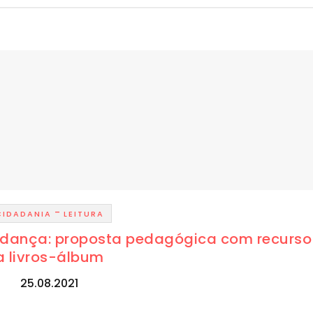
-
CIDADANIA
LEITURA
udança: proposta pedagógica com recurso
a livros-álbum
25.08.2021