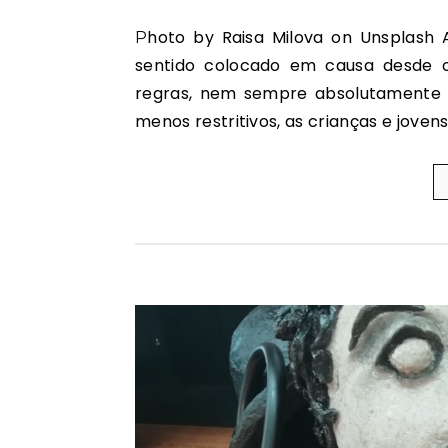
Photo by Raisa Milova on Unsplash A liberdade é, sem dúvida, um dos valores que temos
sentido colocado em causa desde o
regras, nem sempre absolutamente 
menos restritivos, as crianças e jove