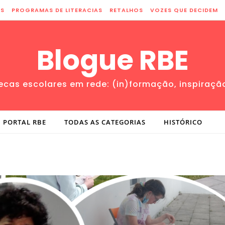
ES
PROGRAMAS DE LITERACIAS
RETALHOS
VOZES QUE DECIDEM
Blogue RBE
tecas escolares em rede: (in)formação, inspiraçã
PORTAL RBE
TODAS AS CATEGORIAS
HISTÓRICO