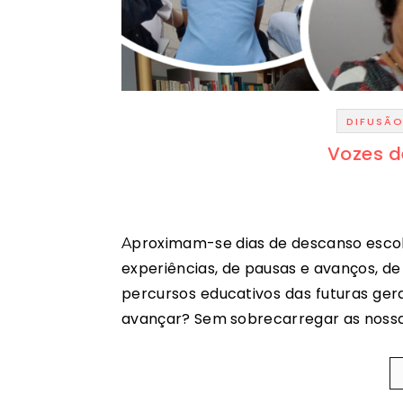
DIFUSÃ
Vozes de
Aproximam-se dias de descanso escolar, uma pausa letiva ao fim de mais um ano de intensas
experiências, de pausas e avanços, de
percursos educativos das futuras ger
avançar? Sem sobrecarregar as nossa