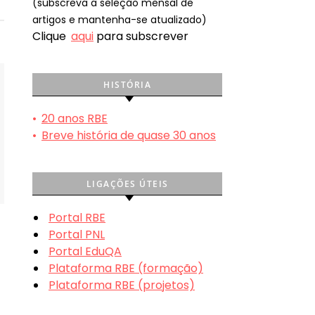
(subscreva a seleção mensal de
artigos e mantenha-se atualizado)
Clique
aqui
para subscrever
HISTÓRIA
•
20 anos RBE
•
Breve história de quase 30 anos
LIGAÇÕES ÚTEIS
Portal RBE
Portal PNL
Portal EduQA
Plataforma RBE (formação)
Plataforma RBE (projetos)