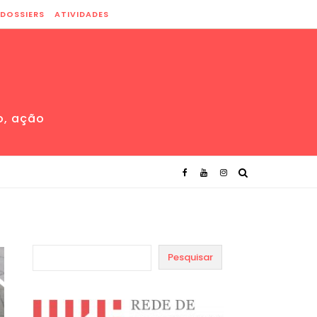
DOSSIERS
ATIVIDADES
o, ação
Pesquisar