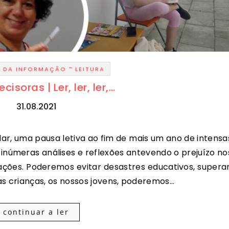
-
O DA INFORMAÇÃO
LEITURA
cisoras | Ler, ler, ler,…
31.08.2021
 inúmeras análises e reflexões antevendo o prejuízo no
ações. Poderemos evitar desastres educativos, superar
s crianças, os nossos jovens, poderemos…
continuar a ler