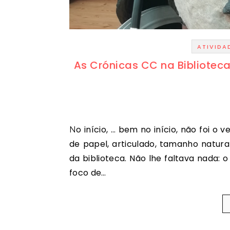
ATIVIDA
As Crónicas CC na Bibliotec
No início, … bem no início, não foi o verbo. Antes uma imagem. Melhor, um boneco em pasta
de papel, articulado, tamanho natural
da biblioteca. Não lhe faltava nada:
foco de…