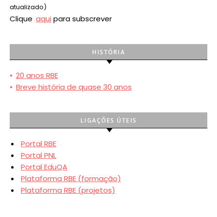
atualizado)
Clique
aqui
para subscrever
HISTÓRIA
•
20 anos RBE
•
Breve história de quase 30 anos
LIGAÇÕES ÚTEIS
Portal RBE
Portal PNL
Portal EduQA
Plataforma RBE (formação)
Plataforma RBE (projetos)