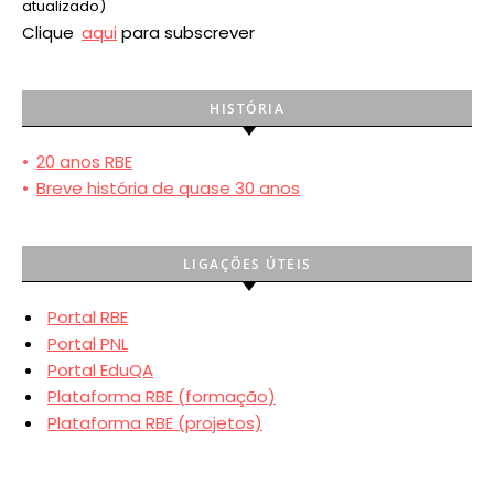
atualizado)
Clique
aqui
para subscrever
HISTÓRIA
•
20 anos RBE
•
Breve história de quase 30 anos
LIGAÇÕES ÚTEIS
Portal RBE
Portal PNL
Portal EduQA
Plataforma RBE (formação)
Plataforma RBE (projetos)