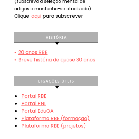
(subscreva a seleção mensal de
artigos e mantenha-se atualizado)
Clique
aqui
para subscrever
HISTÓRIA
•
20 anos RBE
•
Breve história de quase 30 anos
LIGAÇÕES ÚTEIS
Portal RBE
Portal PNL
Portal EduQA
Plataforma RBE (formação)
Plataforma RBE (projetos)