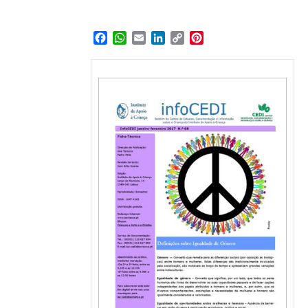
Facebook
WhatsApp
Email
LinkedIn
Copy
Pinterest
Link