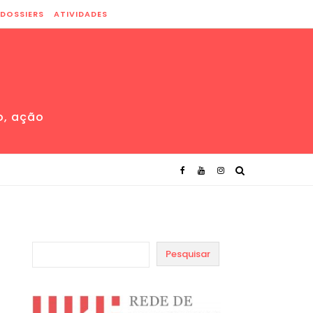
DOSSIERS
ATIVIDADES
o, ação
Pesquisar