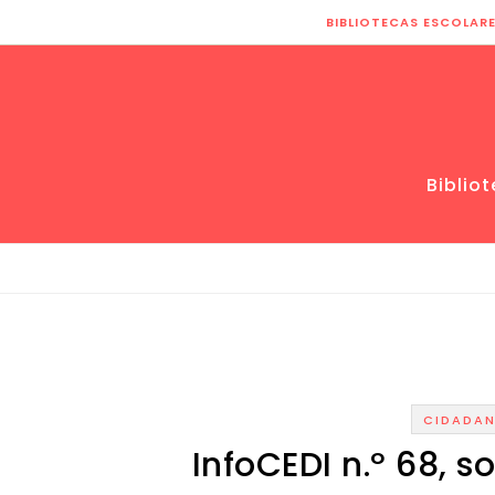
Skip to content
BIBLIOTECAS ESCOLAR
Biblio
CIDADAN
InfoCEDI n.º 68, 