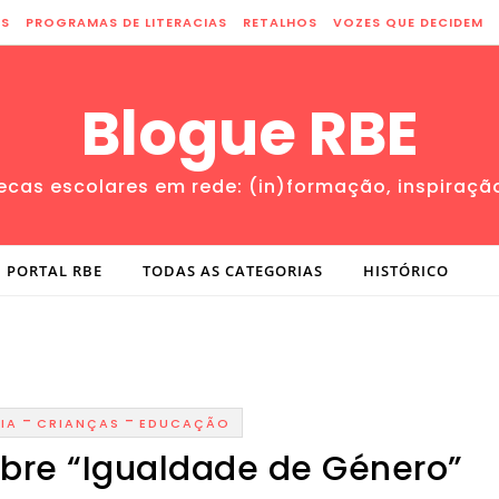
ES
PROGRAMAS DE LITERACIAS
RETALHOS
VOZES QUE DECIDEM
Blogue RBE
tecas escolares em rede: (in)formação, inspiraçã
PORTAL RBE
TODAS AS CATEGORIAS
HISTÓRICO
-
-
IA
CRIANÇAS
EDUCAÇÃO
sobre “Igualdade de Género”