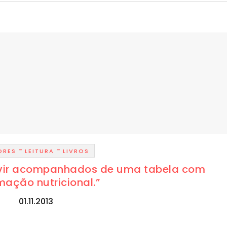
-
-
ORES
LEITURA
LIVROS
m vir acompanhados de uma tabela com
mação nutricional.”
01.11.2013