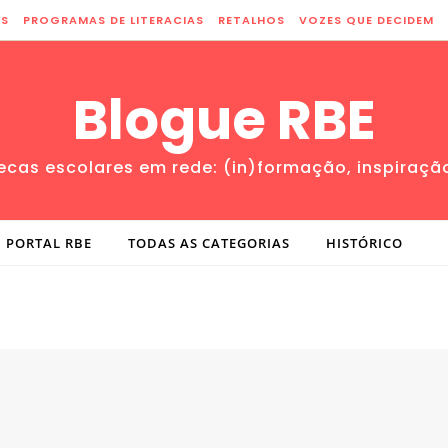
ES
PROGRAMAS DE LITERACIAS
RETALHOS
VOZES QUE DECIDEM
Blogue RBE
tecas escolares em rede: (in)formação, inspiraçã
PORTAL RBE
TODAS AS CATEGORIAS
HISTÓRICO