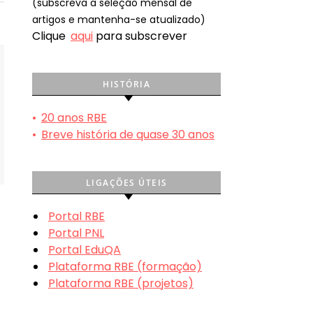
(subscreva a seleção mensal de
artigos e mantenha-se atualizado)
Clique
aqui
para subscrever
HISTÓRIA
•
20 anos RBE
•
Breve história de quase 30 anos
LIGAÇÕES ÚTEIS
Portal RBE
Portal PNL
Portal EduQA
Plataforma RBE (formação)
Plataforma RBE (projetos)