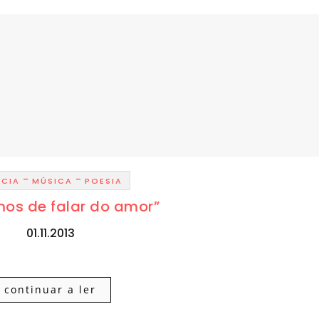
-
-
NCIA
MÚSICA
POESIA
os de falar do amor”
01.11.2013
continuar a ler