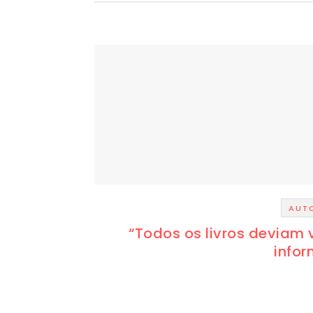
AUT
“Todos os livros devia
infor