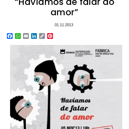
“Havíamos de falar do
amor”
01.11.2013
Facebook
WhatsApp
Email
LinkedIn
Copy
Pinterest
Link