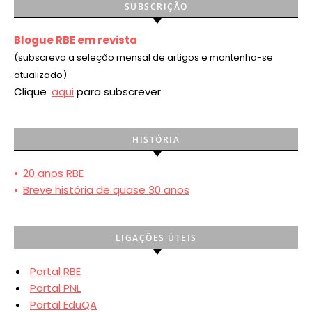
SUBSCRIÇÃO
Blogue RBE em revista
(subscreva a seleção mensal de artigos e mantenha-se
atualizado)
Clique
aqui
para subscrever
HISTÓRIA
•
20 anos RBE
•
Breve história de quase 30 anos
LIGAÇÕES ÚTEIS
Portal RBE
Portal PNL
Portal EduQA