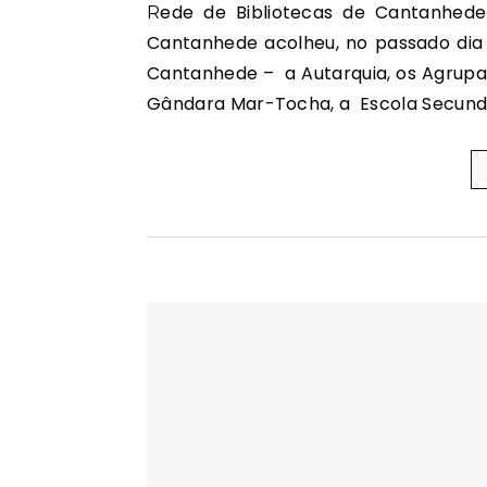
Rede de Bibliotecas de Cantanhede O Salão Nobre do edifício da Câmara Municipal de
Cantanhede acolheu, no passado dia 
Cantanhede – a Autarquia, os Agrupa
Gândara Mar-Tocha, a Escola Secund