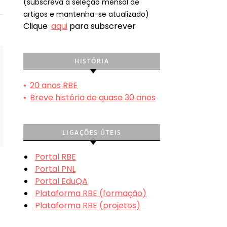
(subscreva a seleção mensal de
artigos e mantenha-se atualizado)
Clique
aqui
para subscrever
HISTÓRIA
•
20 anos RBE
•
Breve história de quase 30 anos
LIGAÇÕES ÚTEIS
Portal RBE
Portal PNL
Portal EduQA
Plataforma RBE (formação)
Plataforma RBE (projetos)