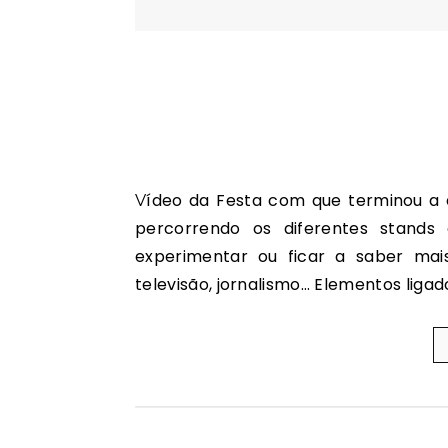
Vídeo da Festa com que terminou a edição de 2010 do projecto Grande C. As imagens vão
percorrendo os diferentes stands 
experimentar ou ficar a saber mais
televisão, jornalismo… Elementos ligad