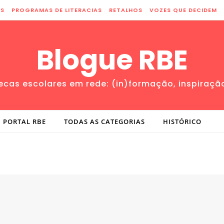
ES
PROGRAMAS DE LITERACIAS
RETALHOS
VOZES QUE DECIDEM
Blogue RBE
tecas escolares em rede: (in)formação, inspiraçã
PORTAL RBE
TODAS AS CATEGORIAS
HISTÓRICO