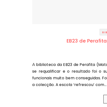
BI
EB23 de Perafit
A biblioteca da EB23 de Perafita (Matosinhos) beneficiou de um apoio financeiro da RBE para
se requalificar e o resultado foi o
funcionais muito bem conseguidas. Foi
a colecção. A escola ‘refrescou’ com…