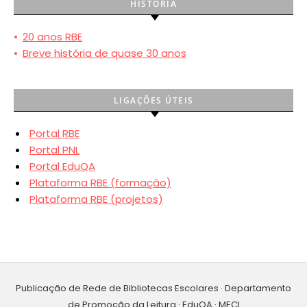
HISTÓRIA
•
20 anos RBE
•
Breve história de quase 30 anos
LIGAÇÕES ÚTEIS
Portal RBE
Portal PNL
Portal EduQA
Plataforma RBE (formação)
Plataforma RBE (projetos)
Publicação de Rede de Bibliotecas Escolares · Departamento
de Promoção da Leitura · EduQA · MECI