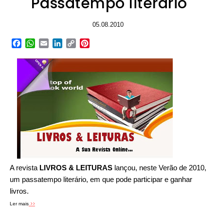
Passatempo literário
05.08.2010
Facebook
WhatsApp
Email
LinkedIn
Copy
Pinterest
Link
A revista
LIVROS & LEITURAS
lançou, neste Verão de 2010,
um passatempo literário, em que pode participar e ganhar
livros.
>>
Ler mais