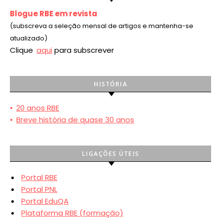
Blogue RBE em revista
(subscreva a seleção mensal de artigos e mantenha-se
atualizado)
Clique
aqui
para subscrever
HISTÓRIA
•
20 anos RBE
•
Breve história de quase 30 anos
LIGAÇÕES ÚTEIS
Portal RBE
Portal PNL
Portal EduQA
Plataforma RBE (formação)