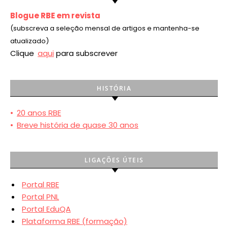
Blogue RBE em revista
(subscreva a seleção mensal de artigos e mantenha-se
atualizado)
Clique
aqui
para subscrever
HISTÓRIA
•
20 anos RBE
•
Breve história de quase 30 anos
LIGAÇÕES ÚTEIS
Portal RBE
Portal PNL
Portal EduQA
Plataforma RBE (formação)