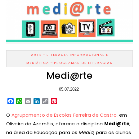
-
ARTE
LITERACIA INFORMACIONAL E
-
MEDIÁTICA
PROGRAMAS DE LITERACIAS
Medi@rte
05.07.2022
Facebook
WhatsApp
Email
LinkedIn
Copy
Pinterest
Link
O
Agrupamento de Escolas Ferreira de Castro
, em
Oliveira de Azeméis, oferece a disciplina
Medi@rte
,
na área da Educação para os
Media
, para os alunos