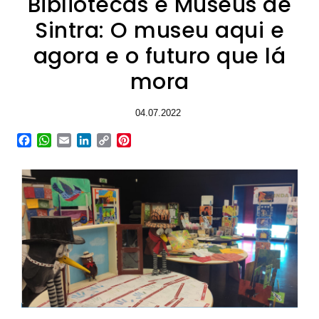
Bibliotecas e Museus de
Sintra: O museu aqui e
agora e o futuro que lá
mora
04.07.2022
Facebook
WhatsApp
Email
LinkedIn
Copy
Pinterest
Link