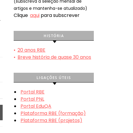
(subscreva a seleção mensal de
artigos e mantenha-se atualizado)
Clique
aqui
para subscrever
r
HISTÓRIA
•
20 anos RBE
•
Breve história de quase 30 anos
LIGAÇÕES ÚTEIS
Portal RBE
Portal PNL
Portal EduQA
Plataforma RBE (formação)
Plataforma RBE (projetos)