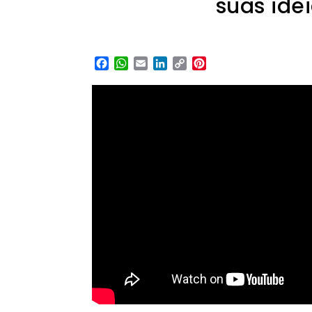
suas idei
Facebook
WhatsApp
Email
LinkedIn
Copy
Pinterest
Link