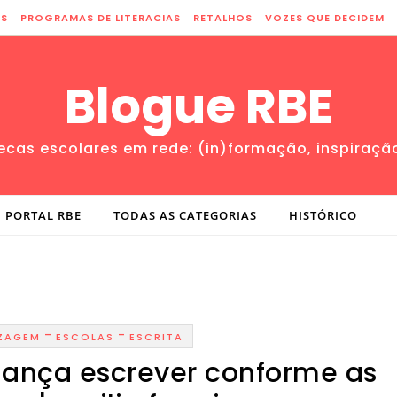
ES
PROGRAMAS DE LITERACIAS
RETALHOS
VOZES QUE DECIDEM
Blogue RBE
tecas escolares em rede: (in)formação, inspiraçã
PORTAL RBE
TODAS AS CATEGORIAS
HISTÓRICO
-
-
ZAGEM
ESCOLAS
ESCRITA
iança escrever conforme as