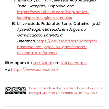
Skillshub. (s.d.).
15 Active Learning Strategies
(with Examples)
. Disponível em:
https://www.skillshub.com/blog/active-
learning-strategies-examples
Universidade Federal de Santa Catarina. (s.d.).
Aprendizagem Baseada em Jogos ou
Gamificação? Entenda a
Diferença
.
https://via.ufsc.br/aprendizagem-
baseada-em-jogos-ou-gamificacao-
entenda-a-diferenca
Imagem de
Jaiz Anuar
em
Getty Images
via
https://www.canva.com/