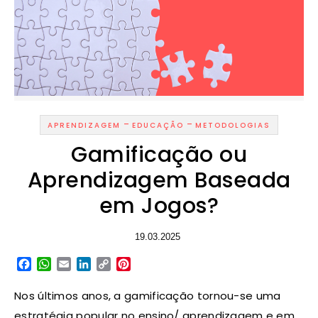
-
-
APRENDIZAGEM
EDUCAÇÃO
METODOLOGIAS
Gamificação ou
Aprendizagem Baseada
em Jogos?
19.03.2025
Facebook
WhatsApp
Email
LinkedIn
Copy
Pinterest
Link
Nos últimos anos, a gamificação tornou-se uma
estratégia popular no ensino/ aprendizagem e em