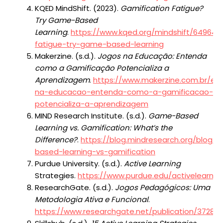
KQED MindShift. (2023).
Gamification Fatigue?
Try Game-Based
Learning
.
https://www.kqed.org/mindshift/64964/
fatigue-try-game-based-learning
Makerzine. (s.d.).
Jogos na Educação: Entenda
como a Gamificação Potencializa a
Aprendizagem
.
https://www.makerzine.com.br/ed
na-educacao-entenda-como-a-gamificacao-
potencializa-a-aprendizagem
MIND Research Institute. (s.d.).
Game-Based
Learning vs. Gamification: What’s the
Difference?
.
https://blog.mindresearch.org/blog/
based-learning-vs-gamification
Purdue University. (s.d.).
Active Learning
Strategies.
https://www.purdue.edu/activelearnin
ResearchGate. (s.d.).
Jogos Pedagógicos: Uma
Metodologia Ativa e Funcional
.
https://www.researchgate.net/publication/3