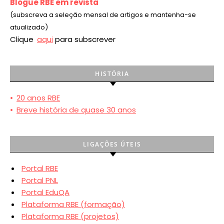
Blogue RBE em revista
(subscreva a seleção mensal de artigos e mantenha-se
atualizado)
Clique
aqui
para subscrever
HISTÓRIA
•
20 anos RBE
•
Breve história de quase 30 anos
LIGAÇÕES ÚTEIS
Portal RBE
Portal PNL
Portal EduQA
Plataforma RBE (formação)
Plataforma RBE (projetos)