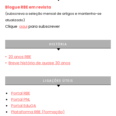
Blogue RBE em revista
(subscreva a seleção mensal de artigos e mantenha-se
atualizado)
Clique
aqui
para subscrever
HISTÓRIA
•
20 anos RBE
•
Breve história de quase 30 anos
LIGAÇÕES ÚTEIS
Portal RBE
Portal PNL
Portal EduQA
Plataforma RBE (formação)