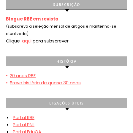
SUBSCRIÇÃO
Blogue RBE em revista
(subscreva a seleção mensal de artigos e mantenha-se
atualizado)
Clique
aqui
para subscrever
HISTÓRIA
•
20 anos RBE
•
Breve história de quase 30 anos
LIGAÇÕES ÚTEIS
Portal RBE
Portal PNL
Portal EduQA