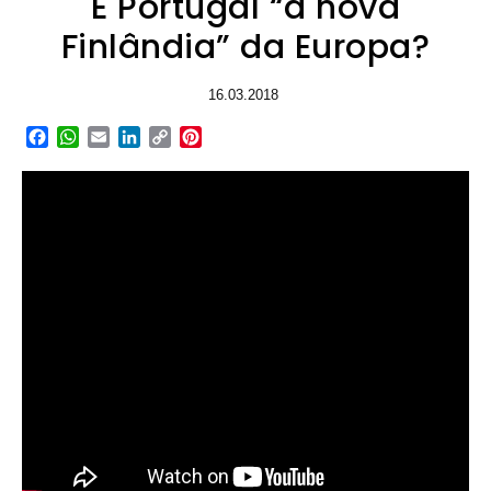
É Portugal “a nova
Finlândia” da Europa?
16.03.2018
Facebook
WhatsApp
Email
LinkedIn
Copy
Pinterest
Link