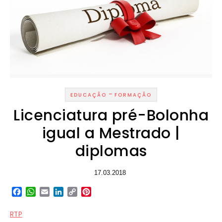
-
EDUCAÇÃO
FORMAÇÃO
Licenciatura pré-Bolonha
igual a Mestrado |
diplomas
17.03.2018
Facebook
WhatsApp
Email
LinkedIn
Copy
Pinterest
Link
RTP